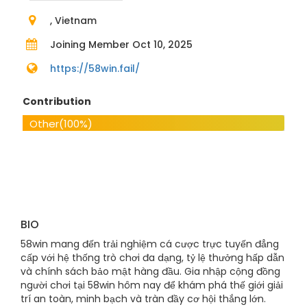
, Vietnam
Joining Member Oct 10, 2025
https://58win.fail/
Contribution
Other
(100%)
BIO
58win mang đến trải nghiệm cá cược trực tuyến đẳng
cấp với hệ thống trò chơi đa dạng, tỷ lệ thưởng hấp dẫn
và chính sách bảo mật hàng đầu. Gia nhập cộng đồng
người chơi tại 58win hôm nay để khám phá thế giới giải
trí an toàn, minh bạch và tràn đầy cơ hội thắng lớn.