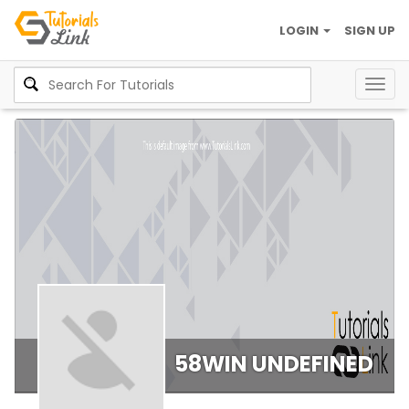
LOGIN
SIGN UP
Togg
navig
58WIN UNDEFINED