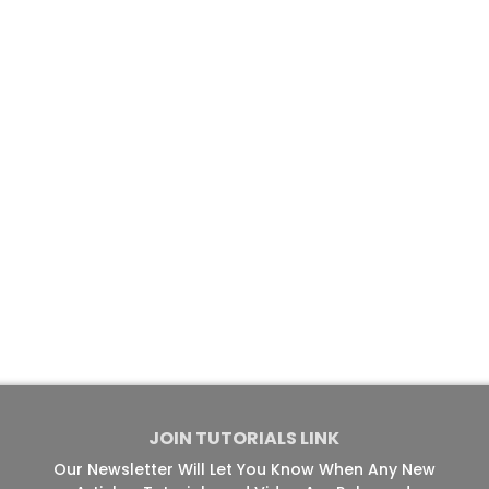
JOIN TUTORIALS LINK
Our Newsletter Will Let You Know When Any New