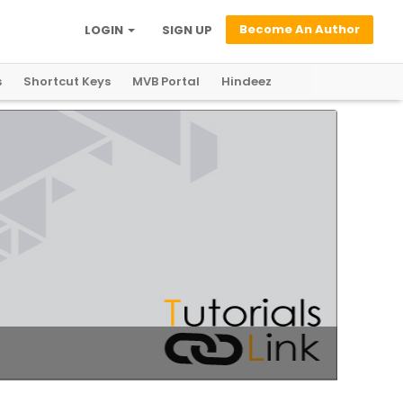
Become An Author
LOGIN
SIGN UP
s
Shortcut Keys
MVB Portal
Hindeez