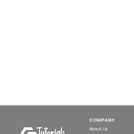
COMPANY
About Us