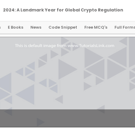
2024: A Landmark Year for Global Crypto Regulation
s
E Books
News
Code Snippet
Free MCQ's
Full Form