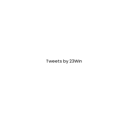
Tweets by 23Win