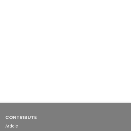
CONTRIBUTE
Article