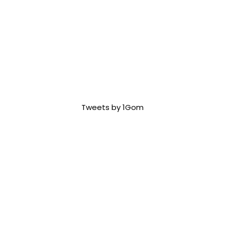
Tweets by 1Gom