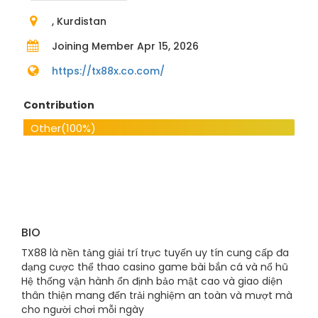
, Kurdistan
Joining Member Apr 15, 2026
https://tx88x.co.com/
Contribution
Other
(100%)
BIO
TX88 là nền tảng giải trí trực tuyến uy tín cung cấp đa
dạng cược thể thao casino game bài bắn cá và nổ hũ
Hệ thống vận hành ổn định bảo mật cao và giao diện
thân thiện mang đến trải nghiệm an toàn và mượt mà
cho người chơi mỗi ngày