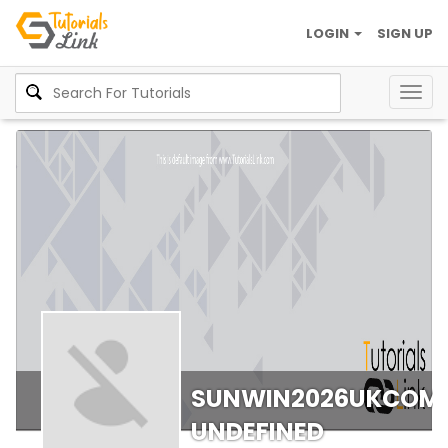
LOGIN
SIGN UP
Togg
navig
SUNWIN2026UKCOM
UNDEFINED