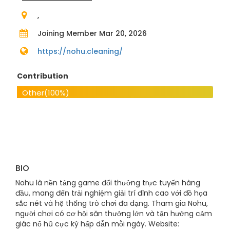
,
Joining Member Mar 20, 2026
https://nohu.cleaning/
Contribution
Other
(100%)
BIO
Nohu là nền tảng game đổi thưởng trực tuyến hàng
đầu, mang đến trải nghiệm giải trí đỉnh cao với đồ họa
sắc nét và hệ thống trò chơi đa dạng. Tham gia Nohu,
người chơi có cơ hội săn thưởng lớn và tận hưởng cảm
giác nổ hũ cực kỳ hấp dẫn mỗi ngày. Website: