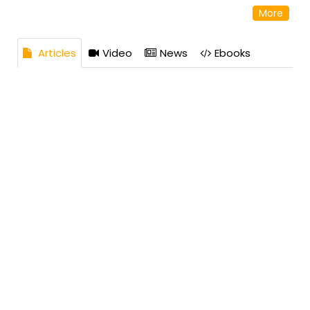
https://nohu.cleaning/ Email: contact@nohu.cleaning
More
SĐT: 0975993989 Địa chỉ: 368/829 Hẻm 876 Cách
Mạng Tháng Tám, Phường 5, Tân Bình, Hồ Chí Minh, Việt
Nam Hastags: #nohu #nohu90 #nohucleaning
Articles
Video
News
Ebooks
#trangchu_nohu #nohu_mb66 #dangki_nohu
#dangnhap_nohu