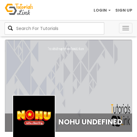
LOGIN
SIGN UP
Togg
navig
NOHU UNDEFINED