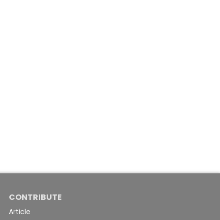
CONTRIBUTE
Article