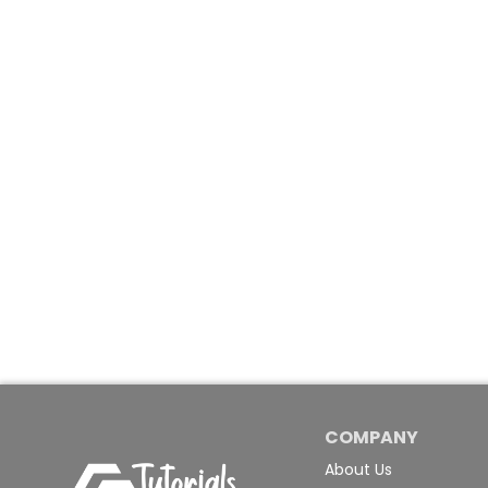
COMPANY
About Us