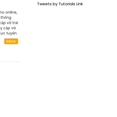
Tweets by Tutorials Link
no online,
 thống
ập và trải
uy cập và
rực tuyến
ỉ: 68/457A
More
 Nam
ngKyKL99