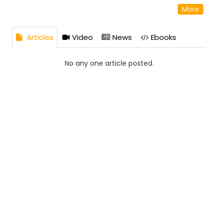
khủng được cập nhật thường xuyên, CDBET mang đến
More
cho người chơi một sân chơi cá cược online an toàn và
đầy hứng khởi. Thông tin liên hệ : Địa chỉ : 18 Đinh Tiên
Hoàng, Phường Bến Nghé, Quận 1, TP. Hồ Chí Minh, Việt
Articles
Video
News
Ebooks
Nam. Phone : 0937866523 Email: support@cdbet.site
Hashtag: #cdbet #nhacaicdbet
No any one article posted.