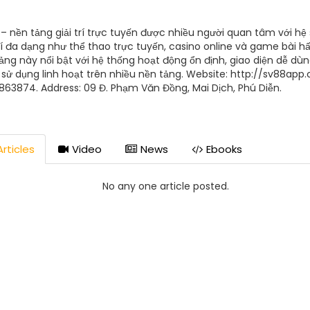
– nền tảng giải trí trực tuyến được nhiều người quan tâm với hệ 
trí đa dạng như thể thao trực tuyến, casino online và game bài h
ảng này nổi bật với hệ thống hoạt động ổn định, giao diện dễ dù
sử dụng linh hoạt trên nhiều nền tảng. Website: http://sv88app.
63874. Address: 09 Đ. Phạm Văn Đồng, Mai Dịch, Phú Diễn.
rticles
Video
News
Ebooks
No any one article posted.