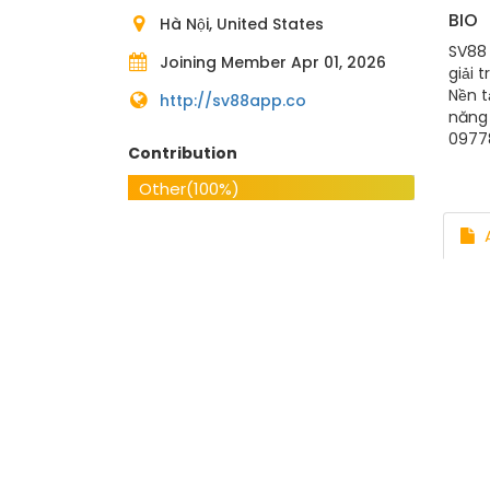
BIO
Hà Nội, United States
SV88 
Joining Member Apr 01, 2026
giải 
Nền t
http://sv88app.co
năng 
09778
Contribution
Other
(100%)
A