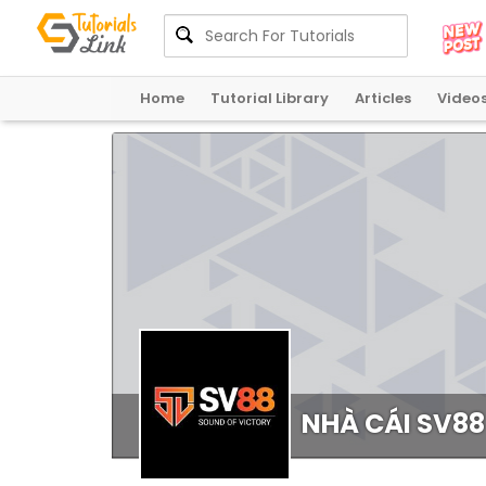
Home
Tutorial Library
Articles
Video
NHÀ CÁI SV88