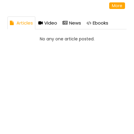
SONCLUB Website: https://sonclub.sbs/ Số điện thoại:
More
096 257 86 86 Email: sonclub.sbs@gmail.com Địa chỉ:
359/3 Đ. Hàn Hải Nguyên, Phường 1, Quận 11, Hồ Chí Minh,
Việt Nam Zipcode: 700000 #Hashtag: #sonclub
Articles
Video
News
Ebooks
#sonclubsbs #GiảiTríSonClub #NhàCáiSonClub
No any one article posted.