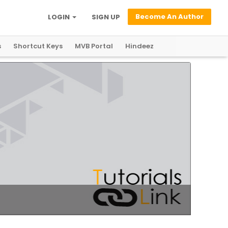
Become An Author
LOGIN
SIGN UP
s
Shortcut Keys
MVB Portal
Hindeez