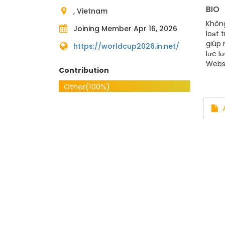
BIO
, Vietnam
Không
Joining Member Apr 16, 2026
loạt 
giúp 
https://worldcup2026.in.net/
lực l
Websi
Contribution
suppo
Hội, 
Other
(100%)
#Nha
A