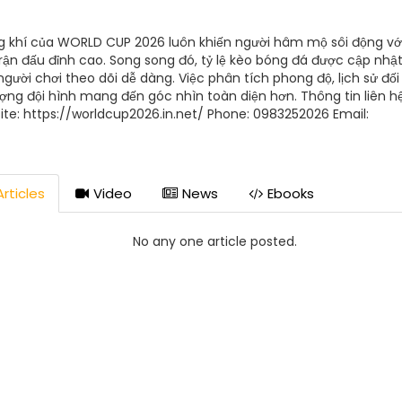
 khí của WORLD CUP 2026 luôn khiến người hâm mộ sôi động vớ
trận đấu đỉnh cao. Song song đó, tỷ lệ kèo bóng đá được cập nhật 
người chơi theo dõi dễ dàng. Việc phân tích phong độ, lịch sử đối
ượng đội hình mang đến góc nhìn toàn diện hơn. Thông tin liên hệ
te: https://worldcup2026.in.net/ Phone: 0983252026 Email:
rt@worldcup2026.in.net Địa chỉ: 402 Đ. Cây Trâm, Phường 8, T
Hồ Chí Minh, Vietnam Hastag: #WorldCup2026 #Soikeo #KeoNha
nDinh #BongDa
rticles
Video
News
Ebooks
No any one article posted.