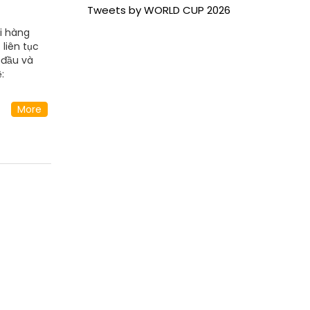
Tweets by WORLD CUP 2026
i hàng
liên tục
 đầu và
:
hông Tây
More
Cai