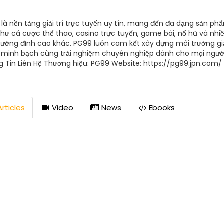
là nền tảng giải trí trực tuyến uy tín, mang đến đa dạng sản ph
hư cá cược thể thao, casino trực tuyến, game bài, nổ hũ và nhiề
hưởng đỉnh cao khác. PG99 luôn cam kết xây dựng môi trường giải
 minh bạch cùng trải nghiệm chuyên nghiệp dành cho mọi người
 Tin Liên Hệ Thương hiệu: PG99 Website: https://pg99.jpn.com/ 
rt@pg99.jpn.com Hotline: 0936 728 451 Địa chỉ: 31 Đông Hưng Th
Hưng Thuận, Hồ Chí Minh, Việt Nam Zipcode: 700000 Hashtags
9casino #slotgamepg99 #nhacaipg99 #dangkypg99
rticles
Video
News
Ebooks