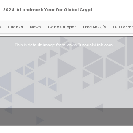
2
0
2
4
:
A
L
a
n
d
m
a
r
k
Y
e
a
r
f
o
r
G
l
o
b
a
l
C
r
y
p
t
o
R
e
g
u
l
a
t
i
o
n
s
E Books
News
Code Snippet
Free MCQ's
Full Form