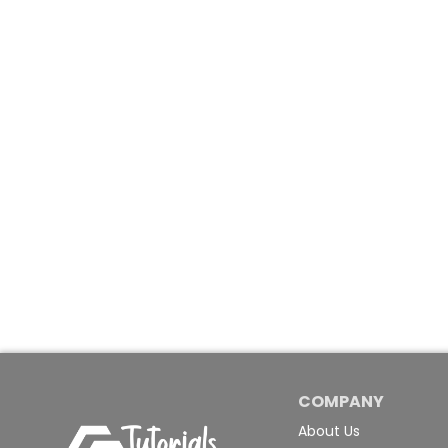
COMPANY
About Us