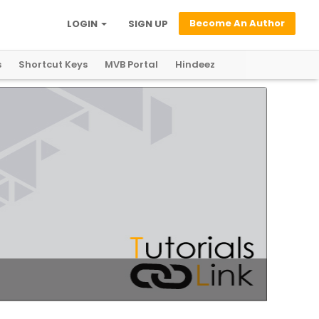
Become An Author
LOGIN
SIGN UP
s
Shortcut Keys
MVB Portal
Hindeez