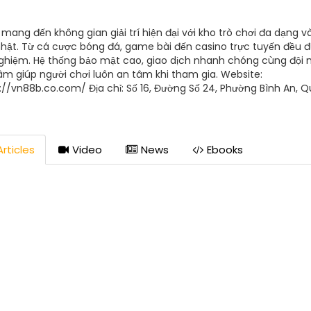
mang đến không gian giải trí hiện đại với kho trò chơi đa dạng và
hật. Từ cá cược bóng đá, game bài đến casino trực tuyến đều đ
nghiệm. Hệ thống bảo mật cao, giao dịch nhanh chóng cùng đội n
âm giúp người chơi luôn an tâm khi tham gia. Website:
://vn88b.co.com/ Địa chỉ: Số 16, Đường Số 24, Phường Bình An, Q
 phố Hồ Chí Minh, Việt Nam Email: vn88cocom@gmail.com Số đi
552103 Hashtags: #VN88 #NhaCaiVN88 #VN88UyTin #LinkVN88
8Casino #VN88TheThao #DangKyVN88
rticles
Video
News
Ebooks