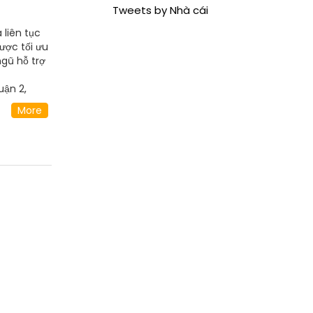
Tweets by Nhà cái
 liên tục
ược tối ưu
gũ hỗ trợ
uận 2,
ện thoại:
More