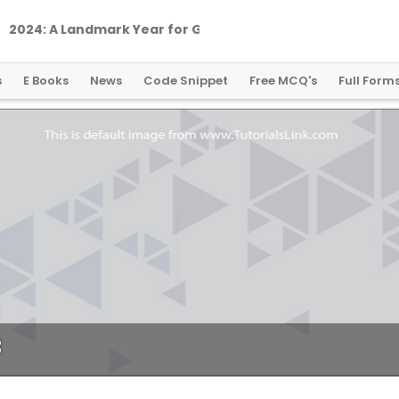
2
0
2
4
:
A
L
a
n
d
m
a
r
k
Y
e
a
r
f
o
r
G
l
o
b
a
l
C
r
y
p
t
o
R
e
g
u
l
a
t
i
o
n
s
E Books
News
Code Snippet
Free MCQ's
Full Form
8