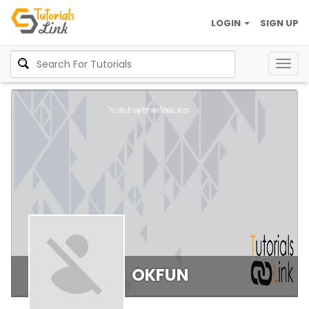
LOGIN
SIGN UP
Togg
navig
OKFUN