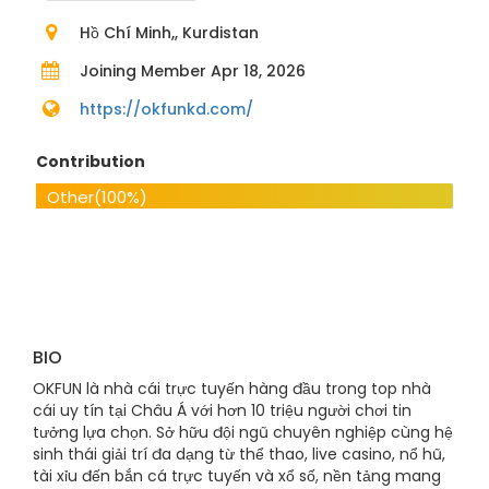
Hồ Chí Minh,, Kurdistan
Joining Member Apr 18, 2026
https://okfunkd.com/
Contribution
Other
(100%)
BIO
OKFUN là nhà cái trực tuyến hàng đầu trong top nhà
cái uy tín tại Châu Á với hơn 10 triệu người chơi tin
tưởng lựa chọn. Sở hữu đội ngũ chuyên nghiệp cùng hệ
sinh thái giải trí đa dạng từ thể thao, live casino, nổ hũ,
tài xỉu đến bắn cá trực tuyến và xổ số, nền tảng mang