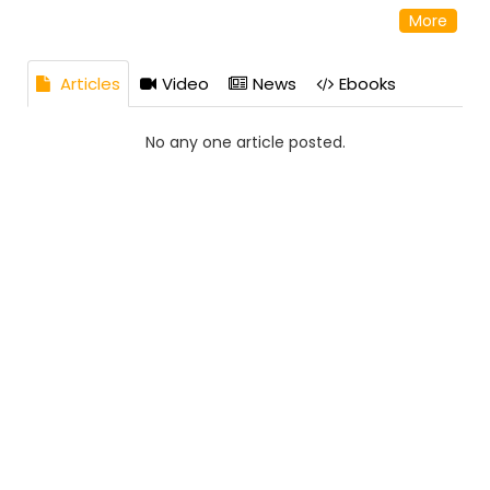
https://nohudoithuong.sa.com/ Phone: 0965824137 Địa
More
chỉ: 15/15/19 Đ. Số 1, An Hội Đông, Hồ Chí Minh 70000, Việt
Nam Email: nohudoithuongsacom@gmail.com Tags:
#NoHuDoiThuong #GameNoHu #NoHuOnline
Articles
Video
News
Ebooks
#SlotGame #GameSlot #NoHu2026 #NoHuHot
No any one article posted.