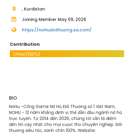
, Kurdistan
Joining Member May 09, 2026
https://nohudoithuong.sa.com/
Contribution
Other
(100%)
BIO
NoHu -Cổng Game Nổ Hũ Đổi Thưởng số 1 Việt Nam,
NOHU - 12 năm khẳng định vị thế dẫn đầu ngành nổ hũ
trực tuyến. Từ 2014 đến 2026, chúng tôi vẫn là điểm
đến tin cậy nhất cho mọi cược thủ chuyên nghiệp. Đổi
thưởng siêu tốc, xanh chín 100%. Website: