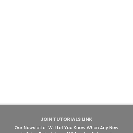
JOIN TUTORIALS LINK
Our Newsletter Will Let You Know When Any New