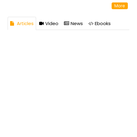
trong suốt quá trình tham gia. Website:
More
https://rikvipa.co.com/ Địa chỉ: 57 Đ. Hà Thị Đát, Tân
Sơn Nhì, Tân Phú, HCM Email: info@rikvip.co.com Số
điện thoại: 0909 686867 Hashtags: #rikvip
Articles
Video
News
Ebooks
#gamebaidoithuong #rikvipuytin #conggamerikvip
#rikviponline #doithuongrikvip #rikvipgame #taixiu
#nohu #gamebaionline