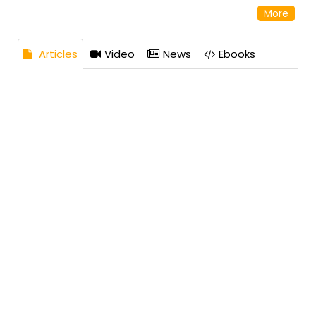
không bị chặn Thông Tin Liên Hệ Thương hiệu: Hitclub
More
Website: https://hit-club.pro/ Email: support@hit-
club.pro Hotline: 0926 581 347 Địa chỉ: 29/8 Tô Hiến
Thành, Phường 12, Hòa Hưng, Hồ Chí Minh, Việt Nam
Articles
Video
News
Ebooks
Zipcode: 700000 Hashtags #hitclub #hitclubpro
#hit_club_pro #hitclub_pro