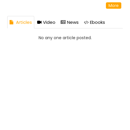
tục 24/7 để xử lý mọi yêu cầu nhanh chóng. Với công
More
nghệ bảo mật tiên tiến, mọi thông tin cá nhân của
người dùng đều được mã hóa và bảo vệ nghiêm ngặt.
Website: https://s666s.jp.net/ Email:
Articles
Video
News
Ebooks
s666sjpnet@gmail.com SĐT: 0938172652 Địa chỉ:
322/14D Đ. Số 2, Phường 5, Gò Vấp, Thành phố Hồ Chí
Minh, Việt Nam Hastag: #s666 #nhacais666
No any one article posted.
#linkvaos666 #s666casino #s666xoso