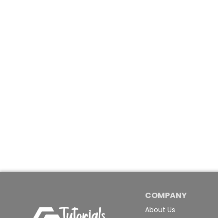
COMPANY
About Us