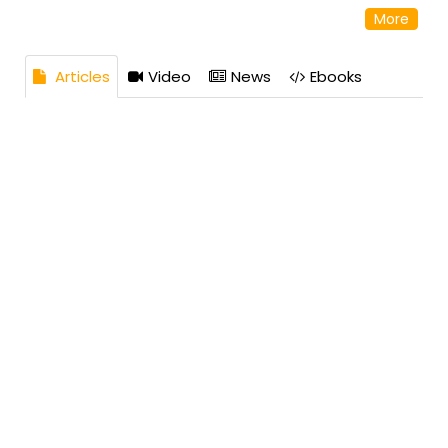
giao dịch được xử lý rõ ràng, bảo vệ thông tin tốt và đi
More
kèm nhiều ưu đãi như thưởng tân thủ, hoàn trả, sự kiện
nhận quà. CSKH 24/7 giúp GO88 hỗ trợ người chơi
thuận tiện trong suốt quá trình trải nghiệm. Thông Tin
Articles
Video
News
Ebooks
Liên Hệ Thương hiệu: GO88 Website:
https://go88com.games/ Email:
support@go88com.games Hotline: 0917 463 825 Địa
chỉ: 43 Đường số 3, Bình Chánh, Hồ Chí Minh, Việt Nam
Zipcode: 700000 Hashtags #go88 #go88casino
#slotgamego88 #nhacaigo88 #dangkygo88