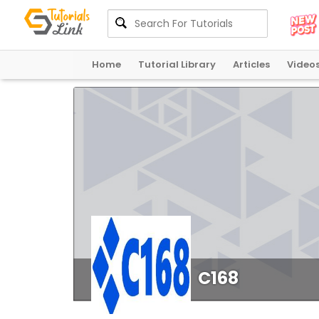
Home
Tutorial Library
Articles
Video
C168