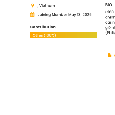
BIO
, Vietnam
C168 
Joining Member May 13, 2026
chính
casin
Contribution
giữ n
(Phil
Other
(100%)
128-b
ký C1
Websi
Minh,
A
#c16