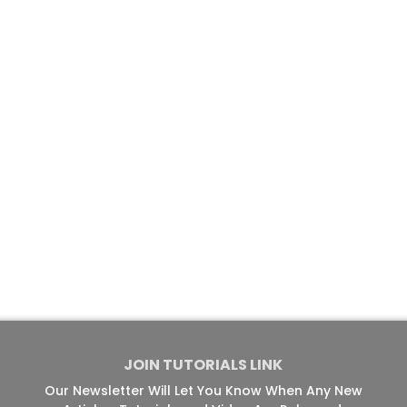
JOIN TUTORIALS LINK
Our Newsletter Will Let You Know When Any New