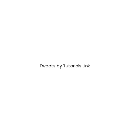
Tweets by Tutorials Link