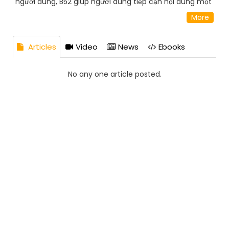
người dùng, B52 giúp người dùng tiếp cận nội dung một
cách thuận tiện và mạch lạc. Website:
More
https://b52club.support/ Phone: 0347812915 Địa chỉ:
491/50 QL13, Phường 26, Bình Thạnh, Hồ Chí Minh,
Vietnam Email: b52clubsupport@gmail.com Tags: #B52
Articles
Video
News
Ebooks
#b_52 #b52clubsupport #taixiu_B52 #banca_B52
#gamenhanhB52 #MaybayB52 #B52CLUB #B52_CLUB
#linkkhongchanB52
No any one article posted.