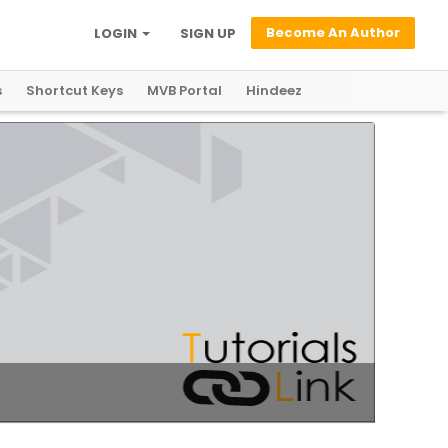
Become An Author
LOGIN
SIGN UP
s
Shortcut Keys
MVB Portal
Hindeez