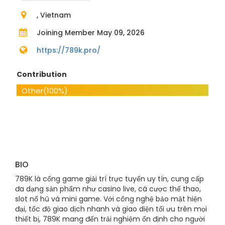
, Vietnam
Joining Member May 09, 2026
https://789k.pro/
Contribution
Other
(100%)
BIO
789K là cổng game giải trí trực tuyến uy tín, cung cấp
đa dạng sản phẩm như casino live, cá cược thể thao,
slot nổ hũ và mini game. Với công nghệ bảo mật hiện
đại, tốc độ giao dịch nhanh và giao diện tối ưu trên mọi
thiết bị, 789K mang đến trải nghiệm ổn định cho người