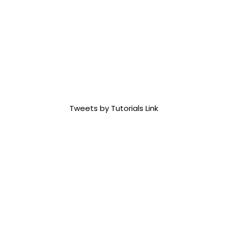
Tweets by Tutorials Link