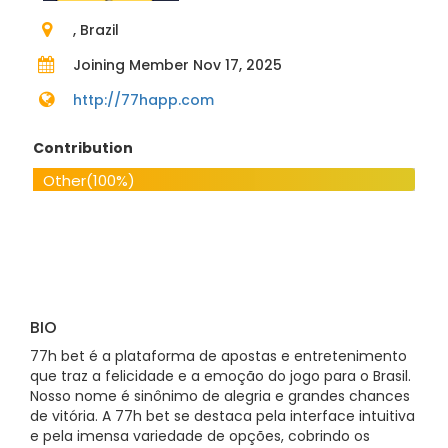
, Brazil
Joining Member Nov 17, 2025
http://77happ.com
Contribution
Other
(100%)
BIO
77h bet é a plataforma de apostas e entretenimento
que traz a felicidade e a emoção do jogo para o Brasil.
Nosso nome é sinônimo de alegria e grandes chances
de vitória. A 77h bet se destaca pela interface intuitiva
e pela imensa variedade de opções, cobrindo os